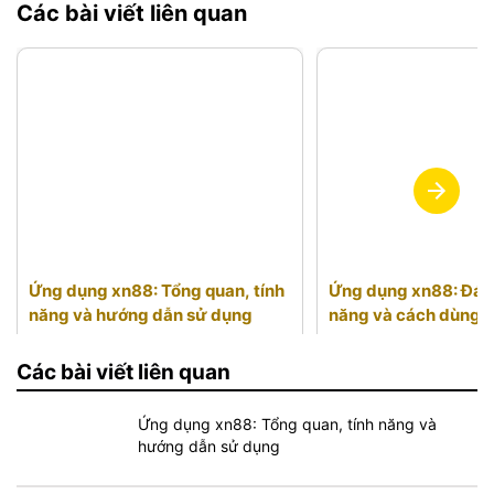
Các bài viết liên quan
Ứng dụng xn88: Tổng quan, tính
Ứng dụng xn88: Đánh
năng và hướng dẫn sử dụng
năng và cách dùng
Các bài viết liên quan
Ứng dụng xn88: Tổng quan, tính năng và
hướng dẫn sử dụng