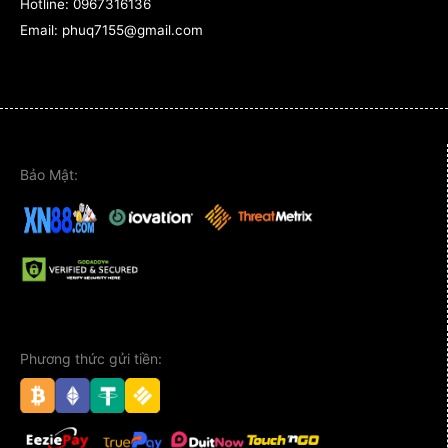
Hotline:
0967316136
Email: phuq7155@gmail.com
Bảo Mật:
Phương thức gửi tiền: