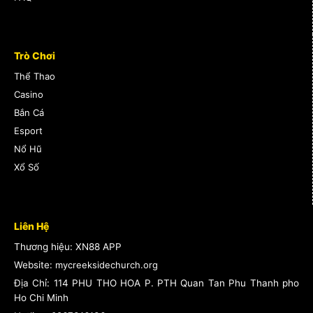
Trò Chơi
Thể Thao
Casino
Bắn Cá
Esport
Nổ Hũ
Xổ Số
Liên Hệ
Thương hiệu: XN88 APP
Website:
mycreeksidechurch.org
Địa Chỉ:
114 PHU THO HOA P. PTH Quan Tan Phu Thanh pho
Ho Chi Minh