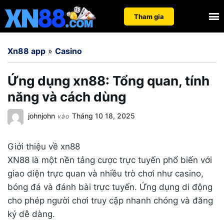
Nhảy
Tìm
Tham gia
đến
kiếm
nội
cho:
Xn88 app
»
Casino
dung
Ứng dụng xn88: Tổng quan, tính
năng và cách dùng
johnjohn
Tháng 10 18, 2025
vào
Giới thiệu về xn88
XN88 là một nền tảng cược trực tuyến phổ biến với
giao diện trực quan và nhiều trò chơi như casino,
bóng đá và đánh bài trực tuyến. Ứng dụng di động
cho phép người chơi truy cập nhanh chóng và đăng
ký dễ dàng.