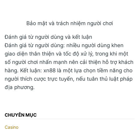
Bảo mật và trách nhiệm người chơi
Đánh giá từ người dùng và kết luận
Đánh giá từ người dùng: nhiều người dùng khen
giao diện thân thiện và tốc độ xử lý, trong khi một
số người chơi nhấn mạnh nên cải thiện hỗ trợ khách
hàng. Kết luận: xn88 là một lựa chọn tiềm năng cho
người thích cược trực tuyến, nếu tuân thủ luật pháp
địa phương.
CHUYÊN MỤC
Casino