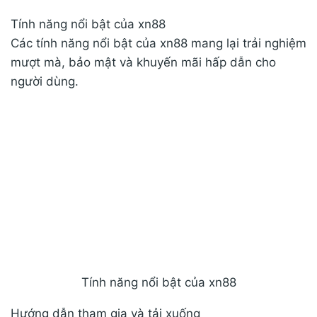
Tính năng nổi bật của xn88
Các tính năng nổi bật của xn88 mang lại trải nghiệm
mượt mà, bảo mật và khuyến mãi hấp dẫn cho
người dùng.
Tính năng nổi bật của xn88
Hướng dẫn tham gia và tải xuống