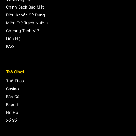
Chính Sách Bảo Mật
Điều Khoản Sử Dụng
Miễn Trừ Trách Nhiệm
Chương Trình VIP
Liên Hệ
FAQ
Trò Chơi
Thể Thao
Casino
Bắn Cá
Esport
Nổ Hũ
Xổ Số