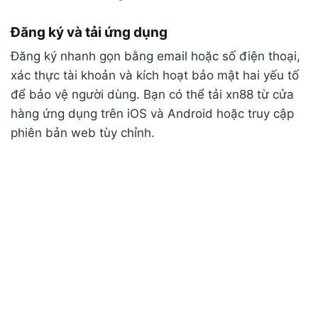
Đăng ký và tải ứng dụng
Đăng ký nhanh gọn bằng email hoặc số điện thoại,
xác thực tài khoản và kích hoạt bảo mật hai yếu tố
để bảo vệ người dùng. Bạn có thể tải xn88 từ cửa
hàng ứng dụng trên iOS và Android hoặc truy cập
phiên bản web tùy chỉnh.