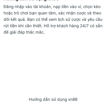
Đăng nhập vào tài khoản, nạp tiền vào ví, chọn kèo
hoặc trò chơi bạn quan tâm, xác nhận cược và theo
dõi kết quả. Bạn có thể xem lịch sử cược và yêu cầu
rút tiền khi cần thiết. Hỗ trợ khách hàng 24/7 có sẵn
để giải đáp thắc mắc.
Hướng dẫn sử dụng xn88