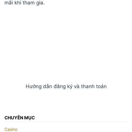
mãi khi tham gia.
Hướng dẫn đăng ký và thanh toán
CHUYÊN MỤC
Casino