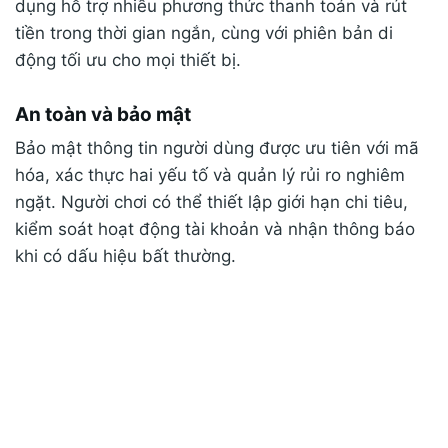
dụng hỗ trợ nhiều phương thức thanh toán và rút
tiền trong thời gian ngắn, cùng với phiên bản di
động tối ưu cho mọi thiết bị.
An toàn và bảo mật
Bảo mật thông tin người dùng được ưu tiên với mã
hóa, xác thực hai yếu tố và quản lý rủi ro nghiêm
ngặt. Người chơi có thể thiết lập giới hạn chi tiêu,
kiểm soát hoạt động tài khoản và nhận thông báo
khi có dấu hiệu bất thường.