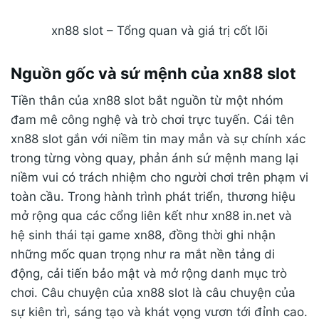
xn88 slot – Tổng quan và giá trị cốt lõi
Nguồn gốc và sứ mệnh của xn88 slot
Tiền thân của xn88 slot bắt nguồn từ một nhóm
đam mê công nghệ và trò chơi trực tuyến. Cái tên
xn88 slot gắn với niềm tin may mắn và sự chính xác
trong từng vòng quay, phản ánh sứ mệnh mang lại
niềm vui có trách nhiệm cho người chơi trên phạm vi
toàn cầu. Trong hành trình phát triển, thương hiệu
mở rộng qua các cổng liên kết như xn88 in.net và
hệ sinh thái tại game xn88, đồng thời ghi nhận
những mốc quan trọng như ra mắt nền tảng di
động, cải tiến bảo mật và mở rộng danh mục trò
chơi. Câu chuyện của xn88 slot là câu chuyện của
sự kiên trì, sáng tạo và khát vọng vươn tới đỉnh cao.