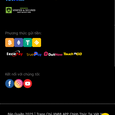
Phương thức gửi tiền:
Kết nối với chúng tôi:
Bản Quyền 2025 | Trang Chủ XN88 APP Chính Thức Tại Việt Nam