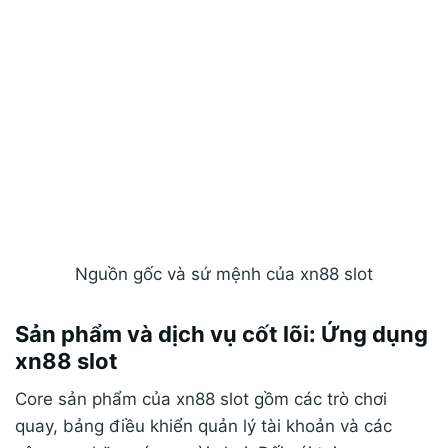
Nguồn gốc và sứ mệnh của xn88 slot
Sản phẩm và dịch vụ cốt lõi: Ứng dụng
xn88 slot
Core sản phẩm của xn88 slot gồm các trò chơi
quay, bảng điều khiển quản lý tài khoản và các