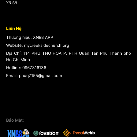
Xổ Số
Liên Hệ
Thương hiệu: XN88 APP
Website:
mycreeksidechurch.org
Địa Chỉ:
114 PHU THO HOA P. PTH Quan Tan Phu Thanh pho
Ho Chi Minh
Hotline:
0967316136
Email: phuq7155@gmail.com
Bảo Mật: