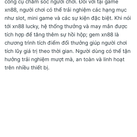
công cụ chăm sóc người chơi. Đối với tại game
xn88, người chơi có thể trải nghiệm các hạng mục
như slot, mini game và các sự kiện đặc biệt. Khi nói
tới xn88 lucky, hệ thống thưởng và may mắn được
tích hợp để tăng thêm sự hồi hộp; gem xn88 là
chương trình tích điểm đổi thưởng giúp người chơi
tích lũy giá trị theo thời gian. Người dùng có thể tận
hưởng trải nghiệm mượt mà, an toàn và linh hoạt
trên nhiều thiết bị.