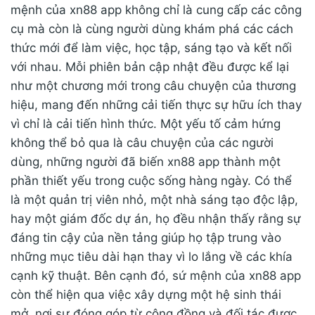
mệnh của xn88 app không chỉ là cung cấp các công
cụ mà còn là cùng người dùng khám phá các cách
thức mới để làm việc, học tập, sáng tạo và kết nối
với nhau. Mỗi phiên bản cập nhật đều được kể lại
như một chương mới trong câu chuyện của thương
hiệu, mang đến những cải tiến thực sự hữu ích thay
vì chỉ là cải tiến hình thức. Một yếu tố cảm hứng
không thể bỏ qua là câu chuyện của các người
dùng, những người đã biến xn88 app thành một
phần thiết yếu trong cuộc sống hàng ngày. Có thể
là một quản trị viên nhỏ, một nhà sáng tạo độc lập,
hay một giám đốc dự án, họ đều nhận thấy rằng sự
đáng tin cậy của nền tảng giúp họ tập trung vào
những mục tiêu dài hạn thay vì lo lắng về các khía
cạnh kỹ thuật. Bên cạnh đó, sứ mệnh của xn88 app
còn thể hiện qua việc xây dựng một hệ sinh thái
mở, nơi sự đóng góp từ cộng đồng và đối tác được