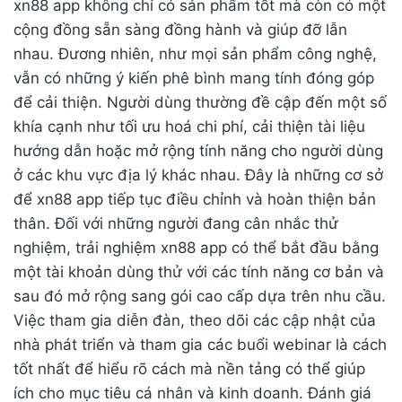
xn88 app không chỉ có sản phẩm tốt mà còn có một
cộng đồng sẵn sàng đồng hành và giúp đỡ lẫn
nhau. Đương nhiên, như mọi sản phẩm công nghệ,
vẫn có những ý kiến phê bình mang tính đóng góp
để cải thiện. Người dùng thường đề cập đến một số
khía cạnh như tối ưu hoá chi phí, cải thiện tài liệu
hướng dẫn hoặc mở rộng tính năng cho người dùng
ở các khu vực địa lý khác nhau. Đây là những cơ sở
để xn88 app tiếp tục điều chỉnh và hoàn thiện bản
thân. Đối với những người đang cân nhắc thử
nghiệm, trải nghiệm xn88 app có thể bắt đầu bằng
một tài khoản dùng thử với các tính năng cơ bản và
sau đó mở rộng sang gói cao cấp dựa trên nhu cầu.
Việc tham gia diễn đàn, theo dõi các cập nhật của
nhà phát triển và tham gia các buổi webinar là cách
tốt nhất để hiểu rõ cách mà nền tảng có thể giúp
ích cho mục tiêu cá nhân và kinh doanh. Đánh giá