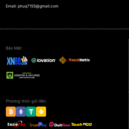
Email: phuq7155@gmail.com
Bảo Mật:
Phương thức gửi tiền: