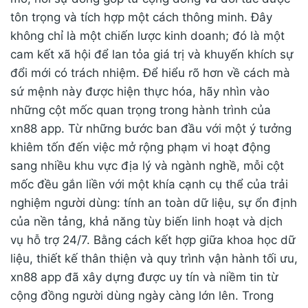
tôn trọng và tích hợp một cách thông minh. Đây
không chỉ là một chiến lược kinh doanh; đó là một
cam kết xã hội để lan tỏa giá trị và khuyến khích sự
đổi mới có trách nhiệm. Để hiểu rõ hơn về cách mà
sứ mệnh này được hiện thực hóa, hãy nhìn vào
những cột mốc quan trọng trong hành trình của
xn88 app. Từ những bước ban đầu với một ý tưởng
khiêm tốn đến việc mở rộng phạm vi hoạt động
sang nhiều khu vực địa lý và ngành nghề, mỗi cột
mốc đều gắn liền với một khía cạnh cụ thể của trải
nghiệm người dùng: tính an toàn dữ liệu, sự ổn định
của nền tảng, khả năng tùy biến linh hoạt và dịch
vụ hỗ trợ 24/7. Bằng cách kết hợp giữa khoa học dữ
liệu, thiết kế thân thiện và quy trình vận hành tối ưu,
xn88 app đã xây dựng được uy tín và niềm tin từ
cộng đồng người dùng ngày càng lớn lên. Trong