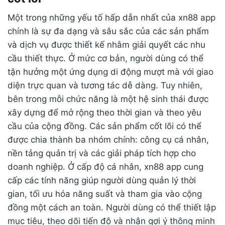
Một trong những yếu tố hấp dẫn nhất của xn88 app
chính là sự đa dạng và sâu sắc của các sản phẩm
và dịch vụ được thiết kế nhằm giải quyết các nhu
cầu thiết thực. Ở mức cơ bản, người dùng có thể
tận hưởng một ứng dụng di động mượt mà với giao
diện trực quan và tương tác dễ dàng. Tuy nhiên,
bên trong mỗi chức năng là một hệ sinh thái được
xây dựng để mở rộng theo thời gian và theo yêu
cầu của cộng đồng. Các sản phẩm cốt lõi có thể
được chia thành ba nhóm chính: công cụ cá nhân,
nền tảng quản trị và các giải pháp tích hợp cho
doanh nghiệp. Ở cấp độ cá nhân, xn88 app cung
cấp các tính năng giúp người dùng quản lý thời
gian, tối ưu hóa năng suất và tham gia vào cộng
đồng một cách an toàn. Người dùng có thể thiết lập
mục tiêu, theo dõi tiến độ và nhận gợi ý thông minh