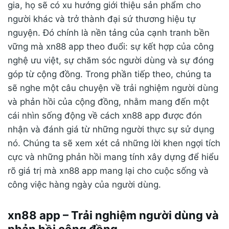
gia, họ sẽ có xu hướng giới thiệu sản phẩm cho
người khác và trở thành đại sứ thương hiệu tự
nguyện. Đó chính là nền tảng của cạnh tranh bền
vững mà xn88 app theo đuổi: sự kết hợp của công
nghệ ưu việt, sự chăm sóc người dùng và sự đóng
góp từ cộng đồng. Trong phần tiếp theo, chúng ta
sẽ nghe một câu chuyện về trải nghiệm người dùng
và phản hồi của cộng đồng, nhằm mang đến một
cái nhìn sống động về cách xn88 app được đón
nhận và đánh giá từ những người thực sự sử dụng
nó. Chúng ta sẽ xem xét cả những lời khen ngợi tích
cực và những phản hồi mang tính xây dựng để hiểu
rõ giá trị mà xn88 app mang lại cho cuộc sống và
công việc hàng ngày của người dùng.
xn88 app – Trải nghiệm người dùng và