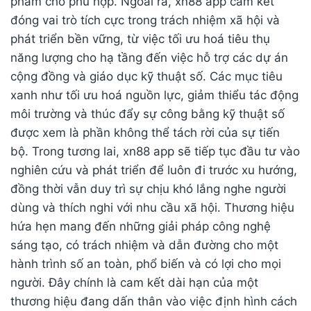
phẩm cho phù hợp. Ngoài ra, xn88 app cam kết
đóng vai trò tích cực trong trách nhiệm xã hội và
phát triển bền vững, từ việc tối ưu hoá tiêu thụ
năng lượng cho hạ tầng đến việc hỗ trợ các dự án
cộng đồng và giáo dục kỹ thuật số. Các mục tiêu
xanh như tối ưu hoá nguồn lực, giảm thiểu tác động
môi trường và thúc đẩy sự công bằng kỹ thuật số
được xem là phần không thể tách rời của sự tiến
bộ. Trong tương lai, xn88 app sẽ tiếp tục đầu tư vào
nghiên cứu và phát triển để luôn đi trước xu hướng,
đồng thời vẫn duy trì sự chịu khó lắng nghe người
dùng và thích nghi với nhu cầu xã hội. Thương hiệu
hứa hẹn mang đến những giải pháp công nghệ
sáng tạo, có trách nhiệm và dẫn đường cho một
hành trình số an toàn, phổ biến và có lợi cho mọi
người. Đây chính là cam kết dài hạn của một
thương hiệu đang dấn thân vào việc định hình cách