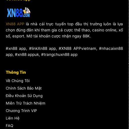
XN88 APP
là nhà cái trực tuyến top đầu thị trường luôn là lựa
chọn đúng đắn khi tham gia cá cược thể thao, casino online, xổ
số, esport. Mở tài khoản cược nhận ngay 88K.
#xn88 app, #linkXn88 app, #XN88 APPvietnam, #nhacaixn88
app, #xn88 appuk, #trangchuxn88 app
Thông Tin
Về Chúng Tôi
Chính Sách Bảo Mật
Điều Khoản Sử Dụng
Miễn Trừ Trách Nhiệm
Chương Trình VIP
Liên Hệ
FAQ