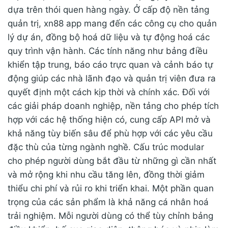
dựa trên thói quen hàng ngày. Ở cấp độ nền tảng
quản trị, xn88 app mang đến các công cụ cho quản
lý dự án, đồng bộ hoá dữ liệu và tự động hoá các
quy trình vận hành. Các tính năng như bảng điều
khiển tập trung, báo cáo trực quan và cảnh báo tự
động giúp các nhà lãnh đạo và quản trị viên đưa ra
quyết định một cách kịp thời và chính xác. Đối với
các giải pháp doanh nghiệp, nền tảng cho phép tích
hợp với các hệ thống hiện có, cung cấp API mở và
khả năng tùy biến sâu để phù hợp với các yêu cầu
đặc thù của từng ngành nghề. Cấu trúc modular
cho phép người dùng bắt đầu từ những gì cần nhất
và mở rộng khi nhu cầu tăng lên, đồng thời giảm
thiểu chi phí và rủi ro khi triển khai. Một phần quan
trọng của các sản phẩm là khả năng cá nhân hoá
trải nghiệm. Mỗi người dùng có thể tùy chỉnh bảng