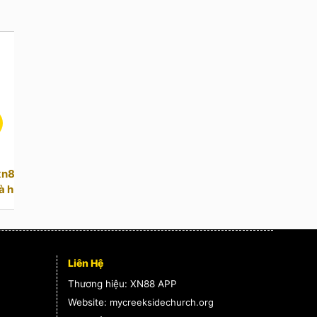
n88: Tổng quan,
Ứng dụng xn88: Đánh giá,
Xn88
và hướng dẫn sử
tính năng và cách dùng
giá
Liên Hệ
Thương hiệu: XN88 APP
Website:
mycreeksidechurch.org