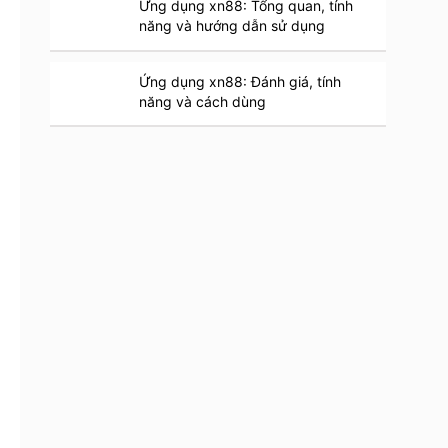
Ứng dụng xn88: Tổng quan, tính
năng và hướng dẫn sử dụng
Ứng dụng xn88: Đánh giá, tính
năng và cách dùng