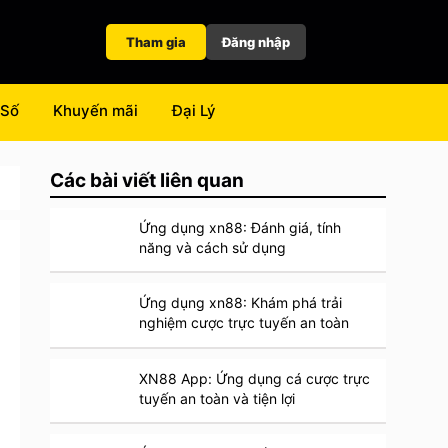
Tham gia
Đăng nhập
 Số
Khuyến mãi
Đại Lý
Các bài viết liên quan
Ứng dụng xn88: Đánh giá, tính
năng và cách sử dụng
Ứng dụng xn88: Khám phá trải
nghiệm cược trực tuyến an toàn
XN88 App: Ứng dụng cá cược trực
tuyến an toàn và tiện lợi