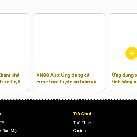
Khám phá
XN88 App: Ứng dụng cá
Ứng dụng x
 trực tuyến
cược trực tuyến an toàn và
tính năng 
tiện lợi
dụng
n
Trò Chơi
Tôi
Thể Thao
h Bảo Mật
Casino