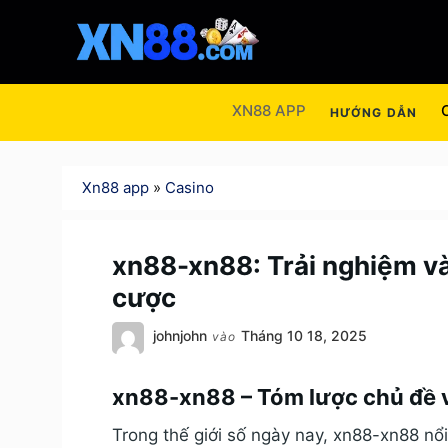
Nhảy
Tìm
đến
kiếm
nội
cho:
dung
XN88 APP
HƯỚNG DẪN
Xn88 app
»
Casino
xn88-xn88: Trải nghiệm và 
cược
johnjohn
Tháng 10 18, 2025
vào
xn88-xn88 – Tóm lược chủ đề và 
Trong thế giới số ngày nay, xn88-xn88 nổi