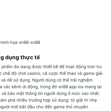
 minh họa xn88-xn88
ng dụng thực tế
 phẩm đa dạng được thiết kế để hoạt động trơn tru
ác chế độ chơi casino, cá cược thể thao và game giải
n và dễ sử dụng. Người dùng có thể trải nghiệm
a các kênh di động, trong đó xn88 app ios mang lại
t và bảo mật thông tin người dùng ở mức cao nhất.
m phá nhiều trường hợp sử dụng: từ giải trí nhẹ
 người mới bắt đầu cho đến game thủ chuyên