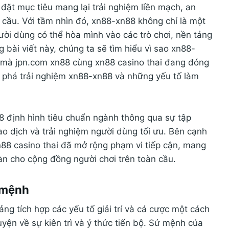
 đặt mục tiêu mang lại trải nghiệm liền mạch, an
 cầu. Với tầm nhìn đó, xn88-xn88 không chỉ là một
ười dùng có thể hòa mình vào các trò chơi, nền tảng
 bài viết này, chúng ta sẽ tìm hiểu vì sao xn88-
 mà jpn.com xn88 cùng xn88 casino thai đang đóng
 phá trải nghiệm xn88-xn88 và những yếu tố làm
 định hình tiêu chuẩn ngành thông qua sự tập
ao dịch và trải nghiệm người dùng tối ưu. Bên cạnh
88 casino thai đã mở rộng phạm vi tiếp cận, mang
oàn cho cộng đồng người chơi trên toàn cầu.
 mệnh
ng tích hợp các yếu tố giải trí và cá cược một cách
ện về sự kiên trì và ý thức tiến bộ. Sứ mệnh của